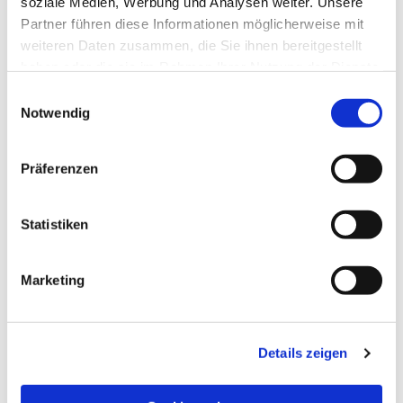
soziale Medien, Werbung und Analysen weiter. Unsere
Partner führen diese Informationen möglicherweise mit
weiteren Daten zusammen, die Sie ihnen bereitgestellt
haben oder die sie im Rahmen Ihrer Nutzung der Dienste
gesammelt haben.
Einwilligungsauswahl
Notwendig
Präferenzen
Statistiken
Dies könnte Sie auch
Marketing
interessieren
Details zeigen