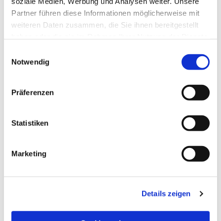
soziale Medien, Werbung und Analysen weiter. Unsere
Partner führen diese Informationen möglicherweise mit
weiteren Daten zusammen, die Sie ihnen bereitgestellt
haben oder die sie im Rahmen Ihrer Nutzung der Dienste
gesammelt haben.
Einwilligungsauswahl
Notwendig
Präferenzen
Statistiken
Dies könnte Sie auch
Marketing
interessieren
Details zeigen