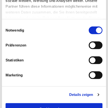
soziale Medien, Werbung und Analysen weiter. Unsere
Partner führen diese Informationen möglicherweise mit
weiteren Daten zusammen, die Sie ihnen bereitgestellt
haben oder die sie im Rahmen Ihrer Nutzung der Dienste
gesammelt haben.
Einwilligungsauswahl
Notwendig
Präferenzen
Statistiken
Dies könnte Sie auch
Marketing
interessieren
Details zeigen