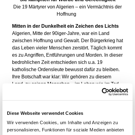
Die 19 Märtyrer von Algerien – ein Vermächtnis der
Hoffnung
Mitten in der Dunkelheit ein Zeichen des Lichts
Algerien, Mitte der 90iger-Jahre, war ein Land
zwischen Hoffnung und Gewalt. Der Bürgerkrieg hat
das Leben vieler Menschen zerstört. Täglich kommt
es zu Angriffen, Entführungen und Morden. In dieser
bedrohlichen Zeit entschieden sich u.a. 19
katholische Ordensleute bewusst dafür zu bleiben.
Ihre Botschaft war klar: Wir gehören zu diesem
Land, zu seinen Menschen – im Leben wie im Tod.
Sie waren Männer und Frauen aus verschiedenen
Gemeinschaften. Trappistenmönche, Nonnen,
Priester. Sie hatten Afrika nicht als Missionare
betreten, sondern als Brüder und Schwestern unter
Diese Webseite verwendet Cookies
Brüdern und Schwestern.
Wir verwenden Cookies, um Inhalte und Anzeigen zu
personalisieren, Funktionen für soziale Medien anbieten
Wer waren sie?