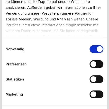
zu können und die Zugriffe auf unsere Website zu
Zu den 19 Märtyrern gehören:
analysieren. Außerdem geben wir Informationen zu Ihrer
Die sieben Mönche von Tibhirine, deren
Verwendung unserer Website an unsere Partner für
bewegende Geschichte durch den Film „Von
soziale Medien, Werbung und Analysen weiter. Unsere
Menschen und Göttern“ weltweit bekannt
Partner führen diese Informationen möglicherweise mit
wurde.
weiteren Daten zusammen, die Sie ihnen bereitgestellt
Bischof Pierre Claverie, der sich
haben oder die sie im Rahmen Ihrer Nutzung der Dienste
leidenschaftlich für den interreligiösen Dialog
gesammelt haben.
Einwilligungsauswahl
einsetzte
Notwendig
Elf weitere Ordensleute, die Schulen,
Krankenstationen und soziale Projekte
Präferenzen
leiteten. Es waren Orte der Zuflucht für viele
Algerierinnen und Algerier, unabhängig von
Herkunft und Religion.
Statistiken
Diese Menschen standen für gelebte
Nächstenliebe, für die unbedingte Anerkennung der
Marketing
Menschenwürde und dass inmitten einer Zeit, in der
genau diese Würde oft mit Füßen getreten wurde.