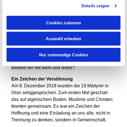
Details zeigen
Warum sind sie geblieben?
„Ich bin hier, weil ich es liebe, hier zu sein – mit
diesen Menschen, in diesem Land“, schrieb einer
Cookies zulassen
der Mönche aus Tibhirine in sein Tagebuch. Es war
keine naive Entscheidung, sondern eine tiefe innere
Auswahl erlauben
Haltung. Sie wussten um die Gefahr, doch sie
entschieden sich für das Leben mit den Menschen,
denen sie sich verbunden fühlten.
Nur notwendige Cookies
Ihre bleibende Frage an uns heute lautet: Wo
bleiben wir mit wem und wofür?
Ein Zeichen der Versöhnung
Am 8. Dezember 2018 wurden die 19 Märtyrer in
Oran seliggesprochen. Zum ersten Mal geschah
das auf algerischem Boden. Muslime und Christen
feierten gemeinsam. Es war ein Zeichen der
Hoffnung und eine Einladung an uns alle, nicht in
Trennung zu denken, sondern in Gemeinschaft.