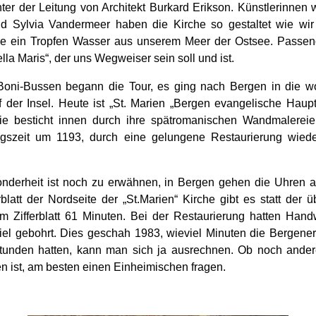
er der Leitung von Architekt Burkard Erikson. Künstlerinnen 
d Sylvia Vandermeer haben die Kirche so gestaltet wie wir
e ein Tropfen Wasser aus unserem Meer der Ostsee. Passen
la Maris“, der uns Wegweiser sein soll und ist.
Boni-Bussen begann die Tour, es ging nach Bergen in die wo
f der Insel. Heute ist „St. Marien „Bergen evangelische Haupt
e besticht innen durch ihre spätromanischen Wandmalerei
gszeit um 1193, durch eine gelungene Restaurierung wiede
nderheit ist noch zu erwähnen, in Bergen gehen die Uhren a
blatt der Nordseite der „St.Marien“ Kirche gibt es statt der 
im Zifferblatt 61 Minuten. Bei der Restaurierung hatten Hand
iel gebohrt. Dies geschah 1983, wieviel Minuten die Bergener
tunden hatten, kann man sich ja ausrechnen. Ob noch andere
n ist, am besten einen Einheimischen fragen.