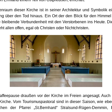
enraum dieser Kirche ist in seiner Architektur und Symbolik e
ng über den Tod hinaus. Ein Ort der den Blick für den Himmel 
e bleibende Verbundenheit mit den Verstorbenen ins Heute. Di
eht allen offen, egal ob Christen oder Nichtchristen.
 Kaffeepause draußen vor der Kirche im Freien angesagt. Auch 
 Kirche. Vom Tourismuspastoral sind in dieser Saison, wie eben
chen der Pfarrei „St.Bernhard“ Stralsund-Rügen-Demmin, 