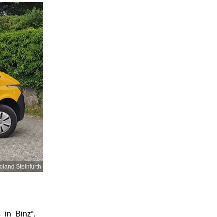
oland Steinfurth
 in Binz“.