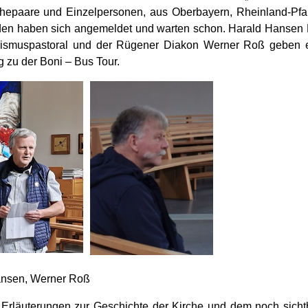
hepaare und Einzelpersonen, aus Oberbayern, Rheinland-Pfal
en haben sich angemeldet und warten schon. Harald Hansen M
rismuspastoral und der Rügener Diakon Werner Roß geben e
 zu der Boni – Bus Tour.
ansen, Werner Roß
 Erläuterungen zur Geschichte der Kirche und dem noch sich