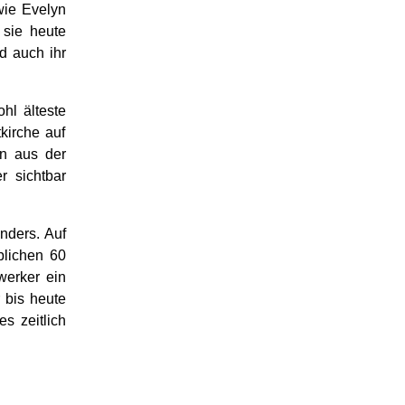
wie Evelyn
 sie heute
d auch ihr
hl älteste
kirche auf
en aus der
r sichtbar
nders. Auf
üblichen 60
werker ein
 bis heute
s zeitlich