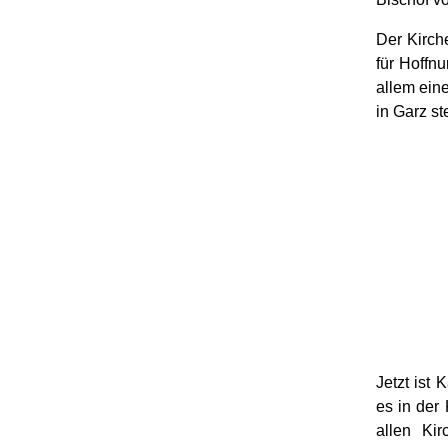
Der Kirch
für Hoffnu
allem ein
in Garz st
Jetzt ist
es in der
allen Kir