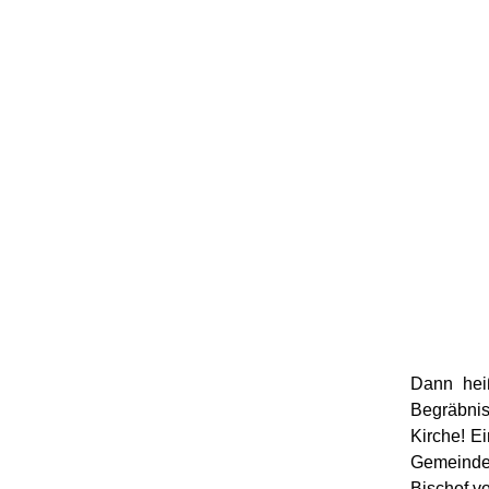
Dann heiß
Begräbnis
Kirche! E
Gemeinde 
Bischof vo