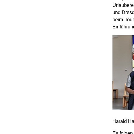
Urlaubere
und Dresd
beim Tou
Einführung
Harald H
Es folgen