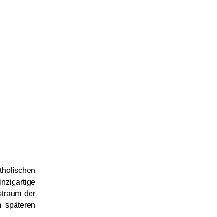
tholischen
nzigartige
straum der
m späteren