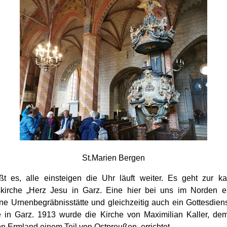
St.Marien Bergen
t es, alle einsteigen die Uhr läuft weiter. Es geht zur ka
kirche „Herz Jesu in Garz. Eine hier bei uns im Norden ei
ine Urnenbegräbnisstätte und gleichzeitig auch ein Gottesdien
in Garz. 1913 wurde die Kirche von Maximilian Kaller, de
n Ermland einem Teil von Ostpreußen, errichtet.