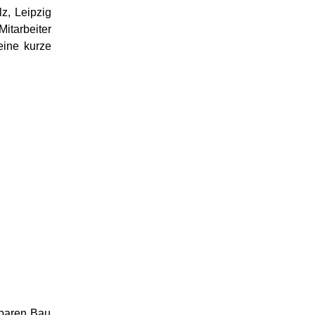
z, Leipzig
itarbeiter
ine kurze
tbaren Bau