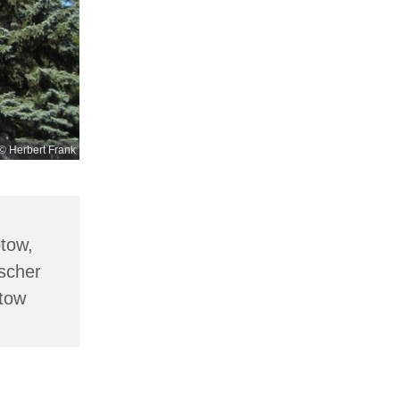
© Herbert Frank
ptow,
scher
ptow