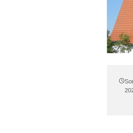
So
20