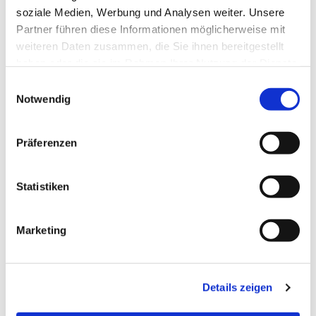
soziale Medien, Werbung und Analysen weiter. Unsere
Partner führen diese Informationen möglicherweise mit
weiteren Daten zusammen, die Sie ihnen bereitgestellt
haben oder die sie im Rahmen Ihrer Nutzung der Dienste
gesammelt haben.
Einwilligungsauswahl
Notwendig
Präferenzen
Statistiken
Dies könnte Sie auch
Marketing
interessieren
Details zeigen