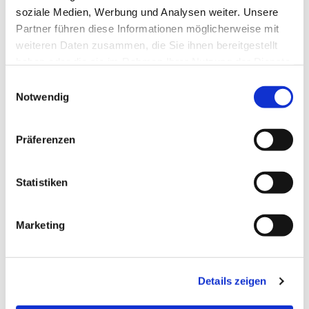
soziale Medien, Werbung und Analysen weiter. Unsere
Partner führen diese Informationen möglicherweise mit
weiteren Daten zusammen, die Sie ihnen bereitgestellt
haben oder die sie im Rahmen Ihrer Nutzung der Dienste
gesammelt haben.
Einwilligungsauswahl
Notwendig
Präferenzen
Statistiken
Dies könnte Sie auch
Marketing
interessieren
Details zeigen