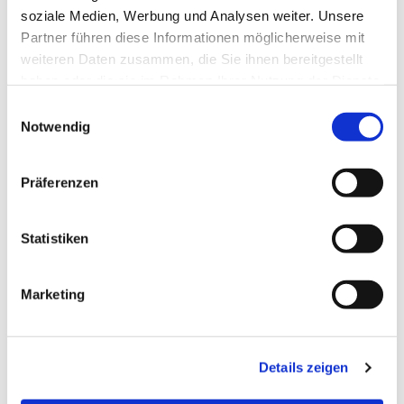
soziale Medien, Werbung und Analysen weiter. Unsere
Partner führen diese Informationen möglicherweise mit
weiteren Daten zusammen, die Sie ihnen bereitgestellt
haben oder die sie im Rahmen Ihrer Nutzung der Dienste
gesammelt haben.
Einwilligungsauswahl
Notwendig
Präferenzen
Statistiken
Dies könnte Sie auch
Marketing
interessieren
Details zeigen