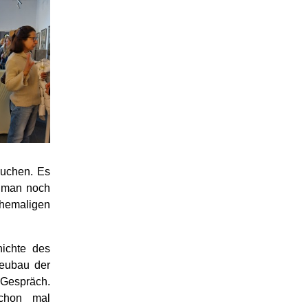
Kuchen. Es
e man noch
emaligen
hichte des
eubau der
 Gespräch.
chon mal