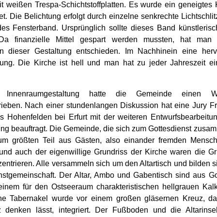
mit weißen Trespa-Schichtstoffplatten. Es wurde ein geneigtes
t. Die Belichtung erfolgt durch einzelne senkrechte Lichtschli
es Fensterband. Ursprünglich sollte dieses Band künstlerisch
Da finanzielle Mittel gespart werden mussten, hat man
n dieser Gestaltung entschieden. Im Nachhinein eine herv
ung. Die Kirche ist hell und man hat zu jeder Jahreszeit e
 Innenraumgestaltung hatte die Gemeinde einen We
ieben. Nach einer stundenlangen Diskussion hat eine Jury F
s Hohenfelden bei Erfurt mit der weiteren Entwurfsbearbeitu
ung beauftragt. Die Gemeinde, die sich zum Gottesdienst zusam
um größten Teil aus Gästen, also einander fremden Mensc
und auch der eigenwillige Grundriss der Kirche waren die G
ntrieren. Alle versammeln sich um den Altartisch und bilden s
nstgemeinschaft. Der Altar, Ambo und Gabentisch sind aus Go
, einem für den Ostseeraum charakteristischen hellgrauen Kalk
ne Tabernakel wurde vor einem großen gläsernen Kreuz, da
 denken lässt, integriert. Der Fußboden und die Altarinse