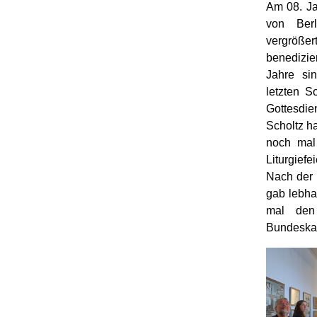
Am 08. Ja
von Berl
vergröße
benedizi
Jahre si
letzten S
Gottesdie
Scholtz h
noch mal
Liturgie
Nach der 
gab lebha
mal den
Bundeskan