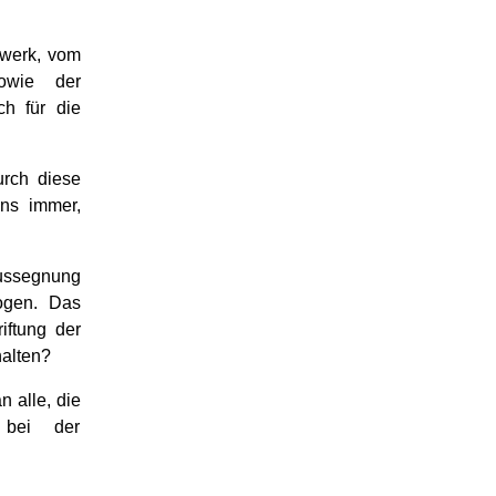
swerk, vom
owie der
h für die
urch diese
ns immer,
aussegnung
ogen. Das
iftung der
halten?
 alle, die
 bei der