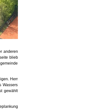
er anderen
eite blieb
rtsgemeinde
igen. Herr
es Wassers
st gewählt
Beplankung