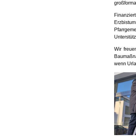
großforma
Finanzier
Erzbist
Pfarrgem
Unterstüt
Wir freue
Baumaßna
wenn Urla