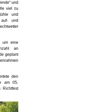
Wende“ und
e viel zu
tühle und
 auf- und
chtwetter
h um eine
nzahl an
de geplant
tenrahmen
ertete den
de am 05.
 Richtfest