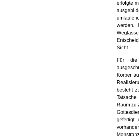
erfolgte 
ausgebilde
umlaufend
werden. 
Weglasse
Entscheid
Sicht.
Für die
ausgeschr
Körber au
Realisier
besteht z
Tatsache 
Raum zu ze
Gottesdie
gefertigt
vorhande
Monstranz