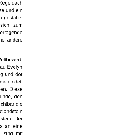
 Kegeldach
tze und ein
 gestaltet
 sich zum
orragende
ine andere
ttbewerb
rau Evelyn
ng und der
menfindet,
hen. Diese
ründe, den
ichtbar die
tlandstein
stein. Der
s an eine
l sind mit