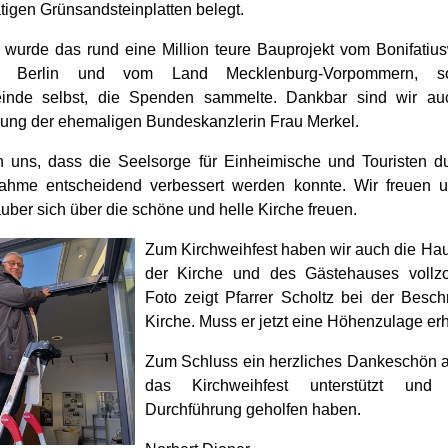
tigen Grünsandsteinplatten belegt.
t wurde das rund eine Million teure Bauprojekt vom Bonifatiu
um Berlin und vom Land Mecklenburg-Vorpommern, s
einde selbst, die Spenden sammelte. Dankbar sind wir auc
zung der ehemaligen Bundeskanzlerin Frau Merkel.
n uns, dass die Seelsorge für Einheimische und Touristen d
hme entscheidend verbessert werden konnte. Wir freuen u
uber sich über die schöne und helle Kirche freuen.
Zum Kirchweihfest haben wir auch die H
der Kirche und des Gästehauses vollz
Foto zeigt Pfarrer Scholtz bei der Beschr
Kirche. Muss er jetzt eine Höhenzulage er
Zum Schluss ein herzliches Dankeschön an
das Kirchweihfest unterstützt und
Durchführung geholfen haben.