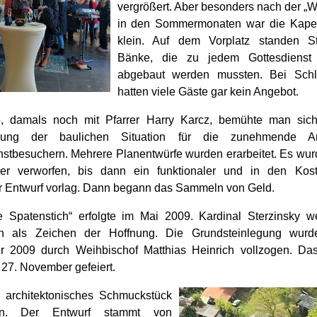
vergrößert. Aber besonders nach der „
in den Sommermonaten war die Kapell
klein. Auf dem Vorplatz standen S
Bänke, die zu jedem Gottesdienst
abgebaut werden mussten. Bei Schle
hatten viele Gäste gar kein Angebot.
5, damals noch mit Pfarrer Harry Karcz, bemühte man sic
erung der baulichen Situation für die zunehmende A
nstbesuchern. Mehrere Planentwürfe wurden erarbeitet. Es wur
er verworfen, bis dann ein funktionaler und in den Kos
 Entwurf vorlag. Dann begann das Sammeln von Geld.
e Spatenstich“ erfolgte im Mai 2009. Kardinal Sterzinsky w
n als Zeichen der Hoffnung. Die Grundsteinlegung wur
 2009 durch Weihbischof Matthias Heinrich vollzogen. Das
27. November gefeiert.
n architektonisches Schmuckstück
den. Der Entwurf stammt von