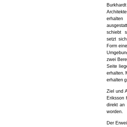
Burkhard
Architekt
erhalte
ausgesta
schiebt 
setzt sic
Form eine
Umgebung 
zwei Bere
Seite lie
erhalten. 
erhalten g
Ziel und 
Eriksson 
direkt an
worden.
Der Erwei