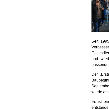
Seit 199
Verbess
Gottesdie
und wied
passender
Der „Erst
Baubegin
September
wurde am 
Es ist ei
entstan