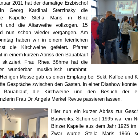
nuar 2011 hat der damalige Erzbischof
in Georg Kardinal Sterzinsky die
rte Kapelle Stella Maris in Binz
ert und die Altarweihe vollzogen. 15
nd nun schon wieder vergangen. Am
onntag haben wir in einem feierlichen
nst die Kirchweihe gefeiert. Pfarrer
at in einem kurzen Abriss den Bauablauf
 skizziert. Frau Rhea Böhme hat die
feier wunderbar musikalisch umrahmt.
Heiligen Messe gab es einen Empfang bei Sekt, Kaffee und 
fte Gespräche zwischen den Gästen. In einer Diashow konnt
 Bauablauf, die Kirchweihe und den Besuch der eh
zlerin Frau Dr. Angela Merkel Revue passieren lassen.
Hier nun ein kurzer Abriss zur Gesc
Bauwerks. Schon seit 1995 war ein N
Binzer Kapelle aus dem Jahr 1925 im
Zwar wurde Stella Maris 1966 s