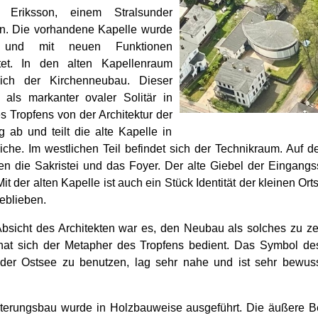
t Eriksson, einem Stralsunder
en. Die vorhandene Kapelle wurde
n und mit neuen Funktionen
ttet. In den alten Kapellenraum
sich der Kirchenneubau. Dieser
h als markanter ovaler Solitär in
s Tropfens von der Architektur der
ab und teilt die alte Kapelle in
iche. Im westlichen Teil befindet sich der Technikraum. Auf d
gen die Sakristei und das Foyer. Der alte Giebel der Eingangss
Mit der alten Kapelle ist auch ein Stück Identität der kleinen O
eblieben.
Absicht des Architekten war es, den Neubau als solches zu ze
hat sich der Metapher des Tropfens bedient. Das Symbol d
 der Ostsee zu benutzen, lag sehr nahe und ist sehr bewus
terungsbau wurde in Holzbauweise ausgeführt. Die äußere 