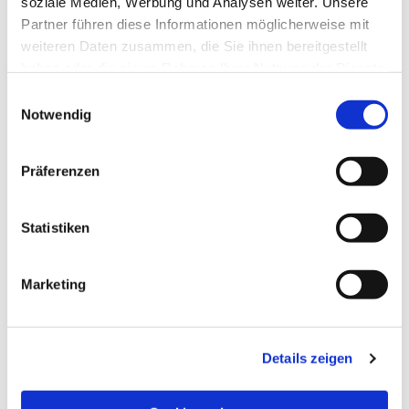
soziale Medien, Werbung und Analysen weiter. Unsere
Partner führen diese Informationen möglicherweise mit
weiteren Daten zusammen, die Sie ihnen bereitgestellt
haben oder die sie im Rahmen Ihrer Nutzung der Dienste
gesammelt haben.
Einwilligungsauswahl
Notwendig
Präferenzen
Statistiken
Dies könnte Sie auch
Marketing
interessieren
Details zeigen