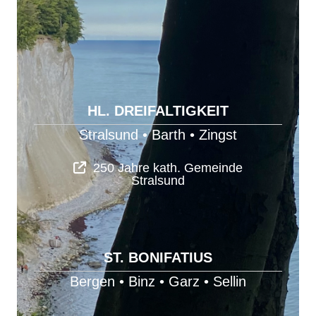
HL. DREIFALTIGKEIT
Stralsund
•
Barth
•
Zingst
250 Jahre kath. Gemeinde
Stralsund
ST. BONIFATIUS
Bergen
•
Binz
•
Garz
•
Sellin