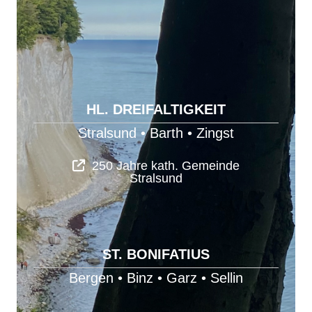
HL. DREIFALTIGKEIT
Stralsund
•
Barth
•
Zingst
250 Jahre kath. Gemeinde
Stralsund
ST. BONIFATIUS
Bergen
•
Binz
•
Garz
•
Sellin