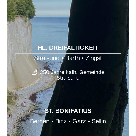
HL. DREIFALTIGKEIT
Stralsund
•
Barth
•
Zingst
250 Jahre kath. Gemeinde
Stralsund
ST. BONIFATIUS
Bergen
•
Binz
•
Garz
•
Sellin