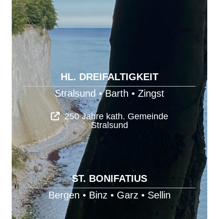
HL. DREIFALTIGKEIT
Stralsund
•
Barth
•
Zingst
250 Jahre kath. Gemeinde
Stralsund
ST. BONIFATIUS
Bergen
•
Binz
•
Garz
•
Sellin